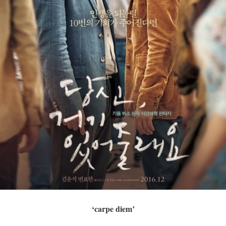
‘carpe diem’