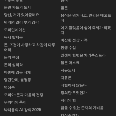
원칙
눈먼 자들의 도시
월든
당신, 거기 있어줄래요
음식은 넘쳐나고, 인간은 배고프
다
댄 애리얼리 부의 감각
이 지랄맞음이 쌓여 축제가 되겠
도파민네이션
지
독서 발제문
이상한 정상 가족
돈, 뜨겁게 사랑하고 차갑게 다루
인생 수업
어라
인생에 한번은 차라투스트라
돈의 속성
일론 머스크
돈의 심리학
자유도서
마흔에 읽는 니체
자유론
명견만리, 불평등
작별하지 않는다
명상록
정의란 무엇인가
모피아: 돈과 마음의 전쟁
지리의 힘
무의미의 축제
참을 수 없는 존재의 가벼움
박태웅의 AI 강의 2025
채식주의자