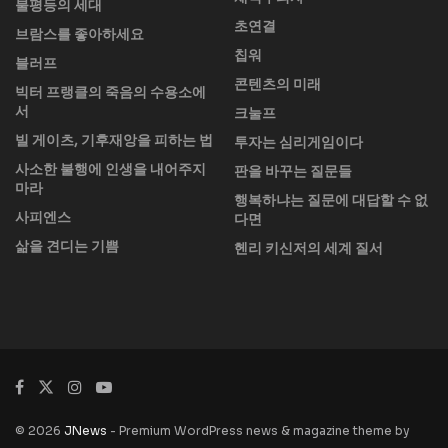
불평등의 세대
초연결
브람스를 좋아하세요
칩워
블러프
콘텐츠의 미래
빅터 프랭클의 죽음의 수용소에
서
크눌프
빌 게이츠, 기후재앙을 피하는 법
투자는 심리게임이다
사소한 불행에 인생을 내어주지
판을 바꾸는 질문들
마라
행복하냐는 질문에 대답할 수 없
사피엔스
다면
삶을 견디는 기쁨
헨리 키신저의 세계 질서
© 2026
JNews
- Premium WordPress news & magazine theme by