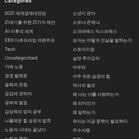
Categories
2021 세계경제대전망
소년이 온다
21세기를 위한 21가지 제언
소유냐 존재냐
AI 이후의 세계
소크라테스 익스프레스
EBS 다큐프라임 자본주의
숫자는 어떻게 진실을 말하는가
Tech
스토아수업
Uncategorized
실전 투자강의
가짜 노동
아우라
경영 발제문
아주 작은 습관의 힘
골목의 전쟁
역사의 쓸모
공감에 관하여
왜 나는 너를 사랑하는가
공부와 열정
왜 리더인가
김상욱의 양자 공부
왜 일하는가
나폴레온 힐 성공의 법칙
우리는 지금 문학이 필요하다
노동의 시대는 끝났다
우수서평
노동의 종말