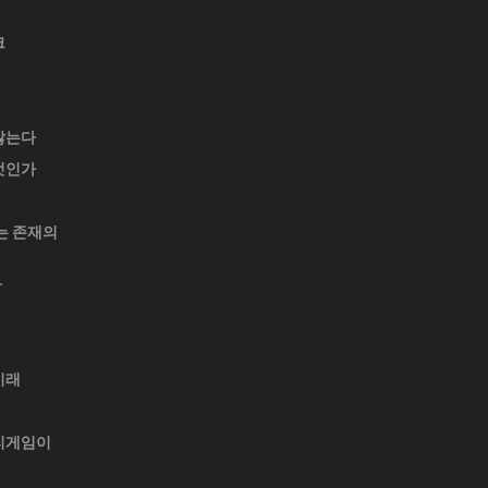
크
않는다
엇인가
는 존재의
자
미래
리게임이