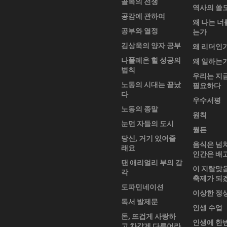
골목의 전쟁
역사의 쓸
공감에 관하여
왜 나는 너
공부와 열정
는가
김상욱의 양자 공부
왜 리더인
나폴레온 힐 성공의
왜 일하는
법칙
우리는 지
노동의 시대는 끝났
필요하다
다
우수서평
노동의 종말
원칙
눈먼 자들의 도시
월든
당신, 거기 있어줄
음식은 넘
래요
인간은 배
댄 애리얼리 부의 감
이 지랄맞
각
축제가 되
도파민네이션
이상한 정
독서 발제문
인생 수업
돈, 뜨겁게 사랑하
인생에 한
고 차갑게 다루어라