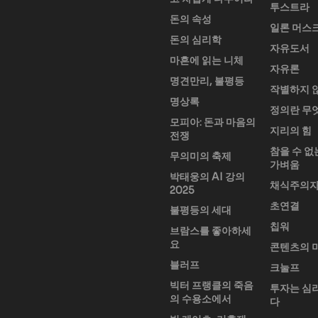
투스트라
돈의 속성
일론 머스
돈의 심리학
자유도서
마흔에 읽는 니체
자유론
명견만리, 불평등
작별하지 
명상록
정의란 무
모피아: 돈과 마음의
지리의 힘
전쟁
참을 수 없
무의미의 축제
가벼움
박태웅의 AI 강의
채식주의
2025
초연결
불평등의 세대
칩워
브람스를 좋아하세
요
콘텐츠의 
블러프
크눌프
빅터 프랭클의 죽음
투자는 심
의 수용소에서
다