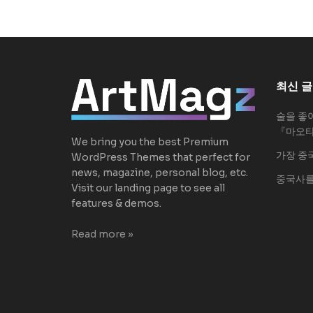
최신 글
술을 좋
『마오
We bring you the best Premium
가장 중
WordPress Themes that perfect for
news, magazine, personal blog, etc.
중국사를
Visit our landing page to see all
features & demos.
Read more »