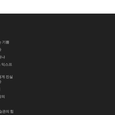
는 기쁨
다
재냐
 익스프
떻게 진실
가
업
강의
습관의 힘