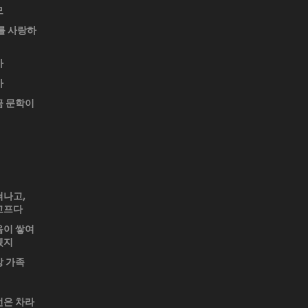
모
를 사랑하
가
가
금 문학이
쳐나고,
고프다
음이 쌓여
겠지
상 가족
번은 차라