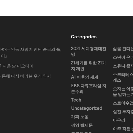
Categories
2021 세계경제대전
삶을 견디
아하는 안동 사람이 만난 중국의 술,
망
타이』
소년이 온
21세기를 위한 21가
국 다운 술 마오타이
소유냐 존
지 제언
소크라테스
 통해 다시 바라본 우리 역사
AI 이후의 세계
레스
EBS 다큐프라임 자
숫자는 어
본주의
을 말하는
Tech
스토아수
Uncategorized
실전 투자
가짜 노동
아우라
경영 발제문
아주 작은 