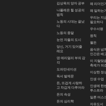
김상욱의 양자 공부
왜 리더인
나폴레온 힐 성공의
왜 일하는
법칙
우리는 지
노동의 시대는 끝났
필요하다
다
우수서평
노동의 종말
원칙
눈먼 자들의 도시
월든
당신, 거기 있어줄
음식은 넘
래요
인간은 배
댄 애리얼리 부의 감
이 지랄맞
각
축제가 되
도파민네이션
이상한 정
독서 발제문
인생 수업
돈, 뜨겁게 사랑하
인생에 한
고 차갑게 다루어라
투스트라
돈의 속성
일론 머스
돈의 심리학
자유도서