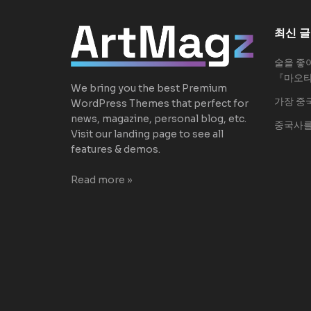
최신 글
술을 좋
『마오
We bring you the best Premium
가장 중
WordPress Themes that perfect for
news, magazine, personal blog, etc.
중국사를
Visit our landing page to see all
features & demos.
Read more »