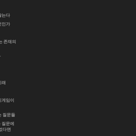
않는다
엇인가
는 존재의
자
미래
리게임이
는 질문들
 질문에
 없다면