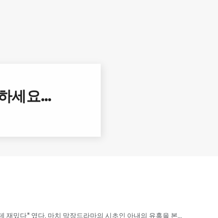
아하세요…
인데 재밌다" 였다. 마치 막장드라마의 시초인 아내의 유혹을 본...