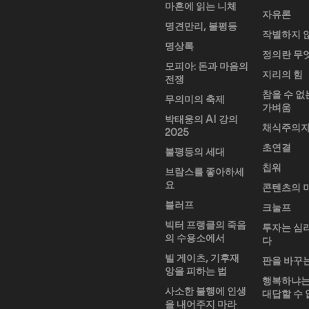
마흔에 읽는 니체
자유론
명견만리, 불평등
작별하지 
명상록
정의란 무
모피아: 돈과 마음의
지리의 힘
전쟁
참을 수 없
무의미의 축제
가벼움
박태웅의 AI 강의
채식주의
2025
초연결
불평등의 세대
칩워
브람스를 좋아하세
요
콘텐츠의 
블러프
크눌프
빅터 프랭클의 죽음
투자는 심
의 수용소에서
다
빌 게이츠, 기후재
판을 바꾸
앙을 피하는 법
행복하냐는
사소한 불행에 인생
대답할 수
을 내어주지 마라