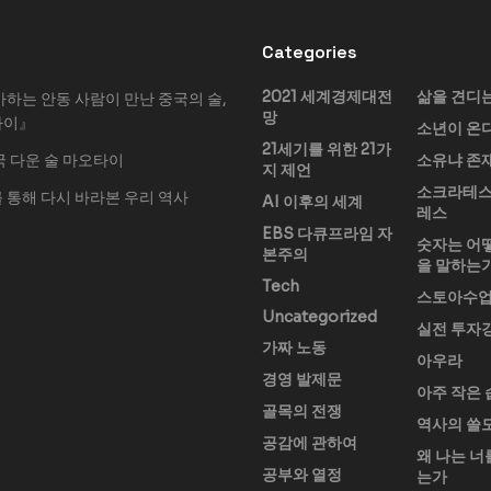
Categories
2021 세계경제대전
삶을 견디
아하는 안동 사람이 만난 중국의 술,
망
타이』
소년이 온
21세기를 위한 21가
국 다운 술 마오타이
소유냐 존
지 제언
소크라테스
 통해 다시 바라본 우리 역사
AI 이후의 세계
레스
EBS 다큐프라임 자
숫자는 어
본주의
을 말하는
Tech
스토아수
Uncategorized
실전 투자
가짜 노동
아우라
경영 발제문
아주 작은 
골목의 전쟁
역사의 쓸
공감에 관하여
왜 나는 너
공부와 열정
는가