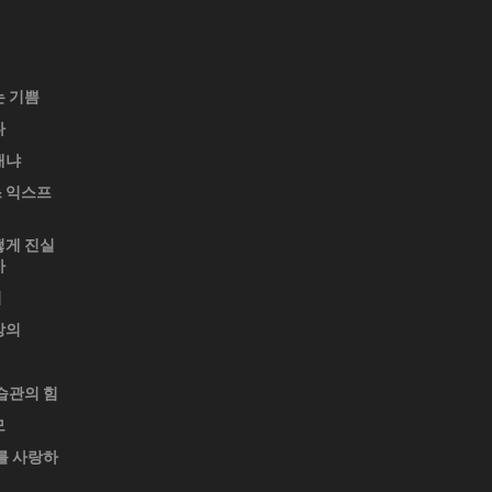
는 기쁨
다
재냐
 익스프
떻게 진실
가
업
강의
습관의 힘
모
를 사랑하