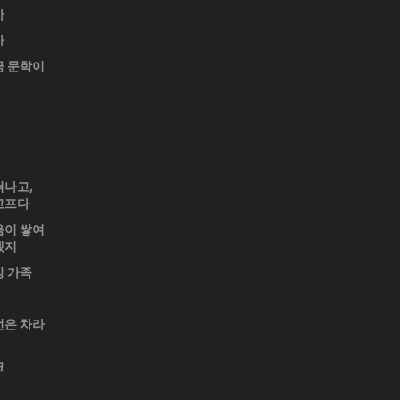
가
가
금 문학이
쳐나고,
고프다
음이 쌓여
겠지
상 가족
번은 차라
크