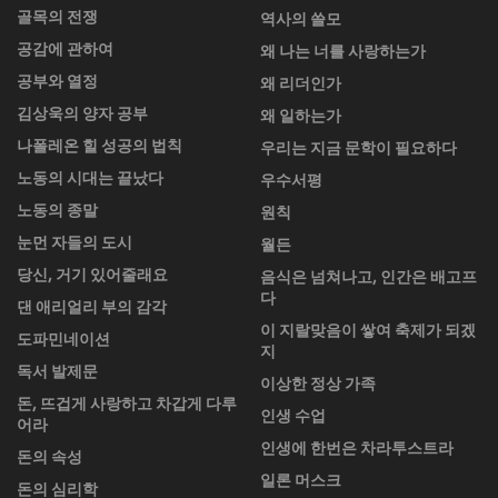
골목의 전쟁
역사의 쓸모
공감에 관하여
왜 나는 너를 사랑하는가
공부와 열정
왜 리더인가
김상욱의 양자 공부
왜 일하는가
나폴레온 힐 성공의 법칙
우리는 지금 문학이 필요하다
노동의 시대는 끝났다
우수서평
노동의 종말
원칙
눈먼 자들의 도시
월든
당신, 거기 있어줄래요
음식은 넘쳐나고, 인간은 배고프
다
댄 애리얼리 부의 감각
이 지랄맞음이 쌓여 축제가 되겠
도파민네이션
지
독서 발제문
이상한 정상 가족
돈, 뜨겁게 사랑하고 차갑게 다루
인생 수업
어라
인생에 한번은 차라투스트라
돈의 속성
일론 머스크
돈의 심리학