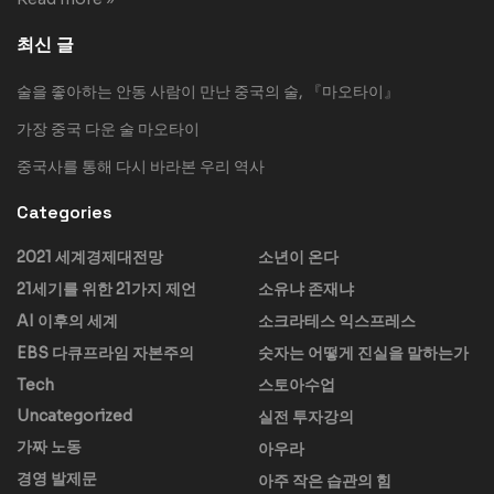
최신 글
술을 좋아하는 안동 사람이 만난 중국의 술, 『마오타이』
가장 중국 다운 술 마오타이
중국사를 통해 다시 바라본 우리 역사
Categories
2021 세계경제대전망
소년이 온다
21세기를 위한 21가지 제언
소유냐 존재냐
AI 이후의 세계
소크라테스 익스프레스
EBS 다큐프라임 자본주의
숫자는 어떻게 진실을 말하는가
Tech
스토아수업
Uncategorized
실전 투자강의
가짜 노동
아우라
경영 발제문
아주 작은 습관의 힘