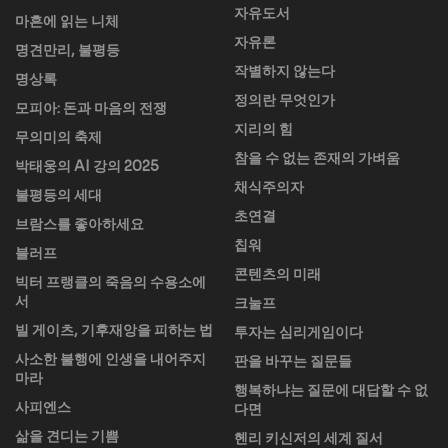
자유도서
마흔에 읽는 니체
자유론
명견만리, 불평등
작별하지 않는다
명상록
정의란 무엇인가
모피아: 돈과 마음의 전쟁
지리의 힘
무의미의 축제
참을 수 없는 존재의 가벼움
박태웅의 AI 강의 2025
채식주의자
불평등의 세대
초연결
브람스를 좋아하세요
칩워
블러프
콘텐츠의 미래
빅터 프랭클의 죽음의 수용소에
서
크눌프
빌 게이츠, 기후재앙을 피하는 법
투자는 심리게임이다
사소한 불행에 인생을 내어주지
판을 바꾸는 질문들
마라
행복하냐는 질문에 대답할 수 없
사피엔스
다면
삶을 견디는 기쁨
헨리 키신저의 세계 질서