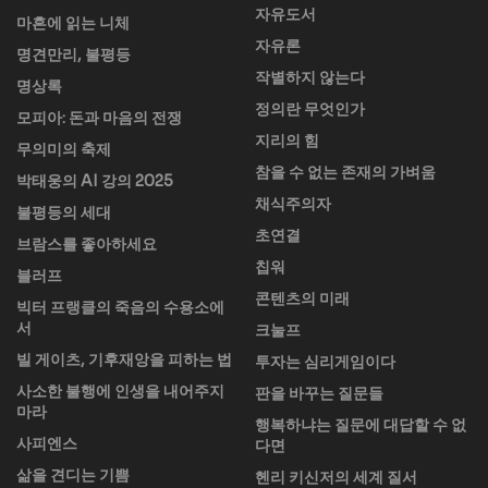
자유도서
마흔에 읽는 니체
자유론
명견만리, 불평등
작별하지 않는다
명상록
정의란 무엇인가
모피아: 돈과 마음의 전쟁
지리의 힘
무의미의 축제
참을 수 없는 존재의 가벼움
박태웅의 AI 강의 2025
채식주의자
불평등의 세대
초연결
브람스를 좋아하세요
칩워
블러프
콘텐츠의 미래
빅터 프랭클의 죽음의 수용소에
서
크눌프
빌 게이츠, 기후재앙을 피하는 법
투자는 심리게임이다
사소한 불행에 인생을 내어주지
판을 바꾸는 질문들
마라
행복하냐는 질문에 대답할 수 없
사피엔스
다면
삶을 견디는 기쁨
헨리 키신저의 세계 질서