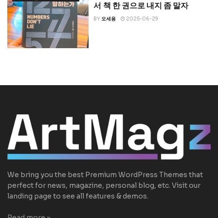
서 책 한 권으로 내지 좀 말자
BY
오세용
2025-06-29
We bring you the best Premium WordPress Themes that
perfect for news, magazine, personal blog, etc. Visit our
landing page to see all features & demos.
Read more »