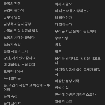
골목의 전쟁
역사의 쓸모
공감에 관하여
왜 나는 너를 사랑하는가
공부와 열정
왜 리더인가
김상욱의 양자 공부
왜 일하는가
나폴레온 힐 성공의 법칙
우리는 지금 문학이 필요하다
노동의 시대는 끝났다
우수서평
노동의 종말
원칙
눈먼 자들의 도시
월든
당신, 거기 있어줄래요
음식은 넘쳐나고, 인간은 배고프
다
댄 애리얼리 부의 감각
이 지랄맞음이 쌓여 축제가 되겠
도파민네이션
지
독서 발제문
이상한 정상 가족
돈, 뜨겁게 사랑하고 차갑게 다루
인생 수업
어라
인생에 한번은 차라투스트라
돈의 속성
일론 머스크
돈의 심리학