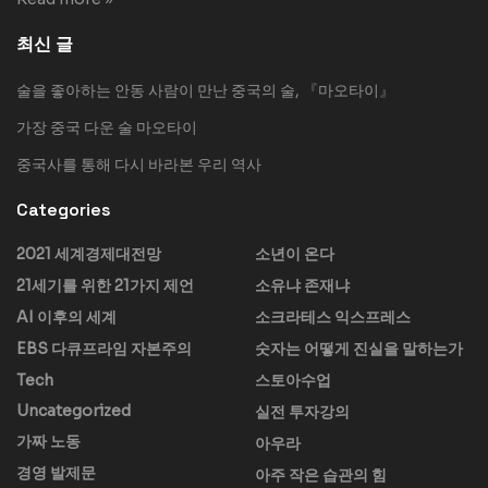
최신 글
술을 좋아하는 안동 사람이 만난 중국의 술, 『마오타이』
가장 중국 다운 술 마오타이
중국사를 통해 다시 바라본 우리 역사
Categories
2021 세계경제대전망
소년이 온다
21세기를 위한 21가지 제언
소유냐 존재냐
AI 이후의 세계
소크라테스 익스프레스
EBS 다큐프라임 자본주의
숫자는 어떻게 진실을 말하는가
Tech
스토아수업
Uncategorized
실전 투자강의
가짜 노동
아우라
경영 발제문
아주 작은 습관의 힘