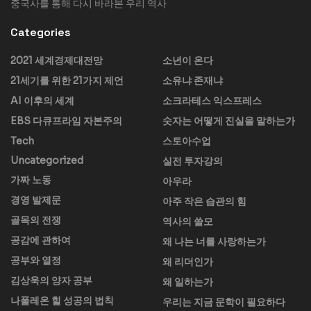
중국사를 통해 다시 바라본 우리 역사
Categories
2021 세계경제대전망
소년이 온다
21세기를 위한 21가지 제언
소유냐 존재냐
AI 이후의 세계
소크라테스 익스프레스
EBS 다큐프라임 자본주의
숫자는 어떻게 진실을 말하는가
Tech
스토아수업
Uncategorized
실전 투자강의
가짜 노동
아우라
경영 발제문
아주 작은 습관의 힘
골목의 전쟁
역사의 쓸모
공감에 관하여
왜 나는 너를 사랑하는가
공부와 열정
왜 리더인가
김상욱의 양자 공부
왜 일하는가
나폴레온 힐 성공의 법칙
우리는 지금 문학이 필요하다