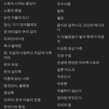
노동의 시대는 끝났다
우수서평
노동의 종말
원칙
눈먼 자들의 도시
월든
당신, 거기 있어줄래요
음식은 넘쳐나고, 인간은 배고프
다
댄 애리얼리 부의 감각
이 지랄맞음이 쌓여 축제가 되겠
도파민네이션
지
독서 발제문
이상한 정상 가족
돈, 뜨겁게 사랑하고 차갑게 다루
인생 수업
어라
인생에 한번은 차라투스트라
돈의 속성
일론 머스크
돈의 심리학
자유도서
마흔에 읽는 니체
자유론
명견만리, 불평등
작별하지 않는다
명상록
정의란 무엇인가
모피아: 돈과 마음의 전쟁
지리의 힘
무의미의 축제