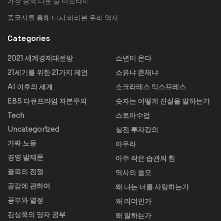
가장 중국 다운 술 마오타이
중국사를 통해 다시 바라본 우리 역사
Categories
2021 세계경제대전망
소년이 온다
21세기를 위한 21가지 제언
소유냐 존재냐
AI 이후의 세계
소크라테스 익스프레스
EBS 다큐프라임 자본주의
숫자는 어떻게 진실을 말하는가
Tech
스토아수업
Uncategorized
실전 투자강의
가짜 노동
아우라
경영 발제문
아주 작은 습관의 힘
골목의 전쟁
역사의 쓸모
공감에 관하여
왜 나는 너를 사랑하는가
공부와 열정
왜 리더인가
김상욱의 양자 공부
왜 일하는가