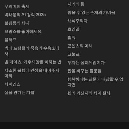
지리의 힘
무의미의 축제
참을 수 없는 존재의 가벼움
박태웅의 AI 강의 2025
채식주의자
불평등의 세대
초연결
브람스를 좋아하세요
칩워
블러프
콘텐츠의 미래
빅터 프랭클의 죽음의 수용소에
서
크눌프
빌 게이츠, 기후재앙을 피하는 법
투자는 심리게임이다
사소한 불행에 인생을 내어주지
판을 바꾸는 질문들
마라
행복하냐는 질문에 대답할 수 없
사피엔스
다면
삶을 견디는 기쁨
헨리 키신저의 세계 질서