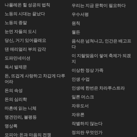
나폴레온 힐 성공의 법칙
우리는 지금 문학이 필요하다
노동의 시대는 끝났다
우수서평
노동의 종말
원칙
눈먼 자들의 도시
월든
당신, 거기 있어줄래요
음식은 넘쳐나고, 인간은 배고프
다
댄 애리얼리 부의 감각
이 지랄맞음이 쌓여 축제가 되겠
도파민네이션
지
독서 발제문
이상한 정상 가족
돈, 뜨겁게 사랑하고 차갑게 다루
인생 수업
어라
인생에 한번은 차라투스트라
돈의 속성
일론 머스크
돈의 심리학
자유도서
마흔에 읽는 니체
자유론
명견만리, 불평등
작별하지 않는다
명상록
정의란 무엇인가
모피아: 돈과 마음의 전쟁