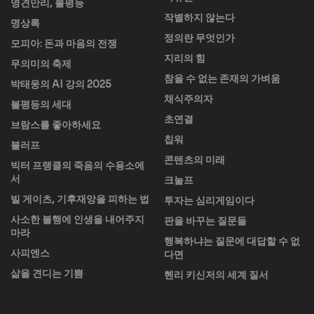
명견만리, 불평등
작별하지 않는다
명상록
정의란 무엇인가
모피아: 돈과 마음의 전쟁
지리의 힘
무의미의 축제
참을 수 없는 존재의 가벼움
박태웅의 AI 강의 2025
채식주의자
불평등의 세대
초연결
브람스를 좋아하세요
칩워
블러프
콘텐츠의 미래
빅터 프랭클의 죽음의 수용소에
서
크눌프
빌 게이츠, 기후재앙을 피하는 법
투자는 심리게임이다
사소한 불행에 인생을 내어주지
판을 바꾸는 질문들
마라
행복하냐는 질문에 대답할 수 없
사피엔스
다면
삶을 견디는 기쁨
헨리 키신저의 세계 질서