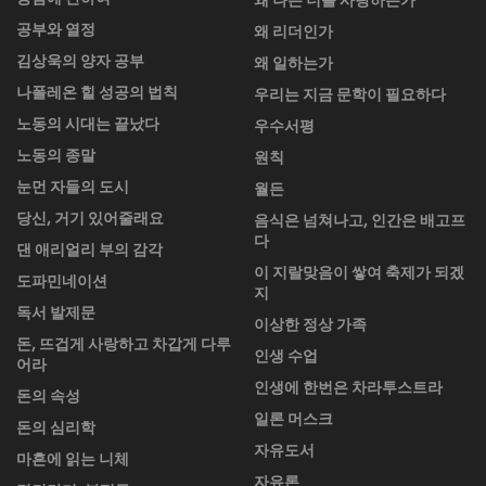
공부와 열정
왜 리더인가
김상욱의 양자 공부
왜 일하는가
나폴레온 힐 성공의 법칙
우리는 지금 문학이 필요하다
노동의 시대는 끝났다
우수서평
노동의 종말
원칙
눈먼 자들의 도시
월든
당신, 거기 있어줄래요
음식은 넘쳐나고, 인간은 배고프
다
댄 애리얼리 부의 감각
이 지랄맞음이 쌓여 축제가 되겠
도파민네이션
지
독서 발제문
이상한 정상 가족
돈, 뜨겁게 사랑하고 차갑게 다루
인생 수업
어라
인생에 한번은 차라투스트라
돈의 속성
일론 머스크
돈의 심리학
자유도서
마흔에 읽는 니체
자유론