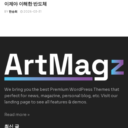
이제야 이해한 반도체
칩워
BY
한승희
2026-03-31
We bring you the best Premium WordPress Themes that
perfect for news, magazine, personal blog, etc. Visit our
landing page to see all features & demos.
Read more »
최신 글