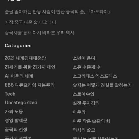
술을 좋아하는 안동 사람이 만난 중국의 술, 『마오타이』
가장 중국 다운 술 마오타이
중국사를 통해 다시 바라본 우리 역사
Categories
2021 세계경제대전망
소년이 온다
21세기를 위한 21가지 제언
소유냐 존재냐
AI 이후의 세계
소크라테스 익스프레스
EBS 다큐프라임 자본주의
숫자는 어떻게 진실을 말하는가
Tech
스토아수업
Uncategorized
실전 투자강의
가짜 노동
아우라
경영 발제문
아주 작은 습관의 힘
골목의 전쟁
역사의 쓸모
공감에 관하여
왜 나는 너를 사랑하는가