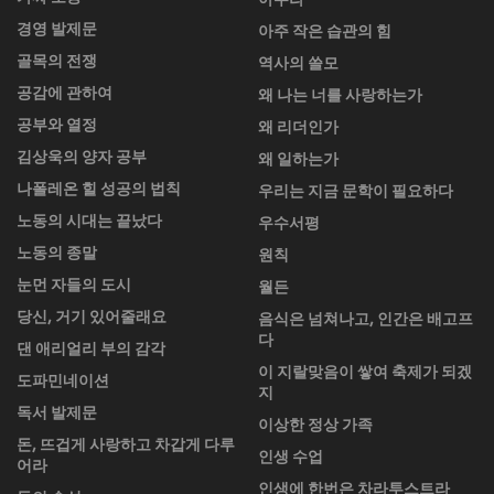
경영 발제문
아주 작은 습관의 힘
골목의 전쟁
역사의 쓸모
공감에 관하여
왜 나는 너를 사랑하는가
공부와 열정
왜 리더인가
김상욱의 양자 공부
왜 일하는가
나폴레온 힐 성공의 법칙
우리는 지금 문학이 필요하다
노동의 시대는 끝났다
우수서평
노동의 종말
원칙
눈먼 자들의 도시
월든
당신, 거기 있어줄래요
음식은 넘쳐나고, 인간은 배고프
다
댄 애리얼리 부의 감각
이 지랄맞음이 쌓여 축제가 되겠
도파민네이션
지
독서 발제문
이상한 정상 가족
돈, 뜨겁게 사랑하고 차갑게 다루
인생 수업
어라
인생에 한번은 차라투스트라