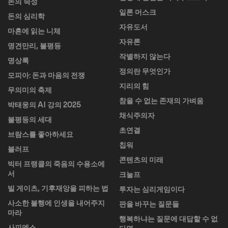
돈의 속성
일론 머스크
돈의 심리학
자유도서
마흔에 읽는 니체
자유론
명견만리, 불평등
작별하지 않는다
명상록
정의란 무엇인가
모피아: 돈과 마음의 전쟁
지리의 힘
무의미의 축제
참을 수 없는 존재의 가벼움
박태웅의 AI 강의 2025
채식주의자
불평등의 세대
초연결
브람스를 좋아하세요
칩워
블러프
콘텐츠의 미래
빅터 프랭클의 죽음의 수용소에
서
크눌프
빌 게이츠, 기후재앙을 피하는 법
투자는 심리게임이다
사소한 불행에 인생을 내어주지
판을 바꾸는 질문들
마라
행복하냐는 질문에 대답할 수 없
사피엔스