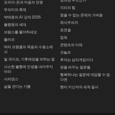
정의란 무엇인가
모피아: 돈과 마음의 전쟁
지리의 힘
무의미의 축제
참을 수 없는 존재의 가벼움
박태웅의 AI 강의 2025
채식주의자
불평등의 세대
초연결
브람스를 좋아하세요
칩워
블러프
콘텐츠의 미래
빅터 프랭클의 죽음의 수용소에
서
크눌프
빌 게이츠, 기후재앙을 피하는 법
투자는 심리게임이다
사소한 불행에 인생을 내어주지
판을 바꾸는 질문들
마라
행복하냐는 질문에 대답할 수 없
사피엔스
다면
삶을 견디는 기쁨
헨리 키신저의 세계 질서