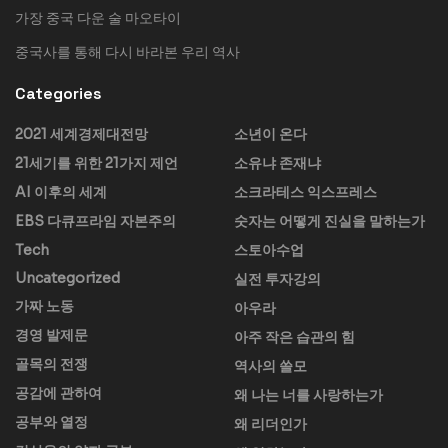
가장 중국 다운 술 마오타이
중국사를 통해 다시 바라본 우리 역사
Categories
2021 세계경제대전망
소년이 온다
21세기를 위한 21가지 제언
소유냐 존재냐
AI 이후의 세계
소크라테스 익스프레스
EBS 다큐프라임 자본주의
숫자는 어떻게 진실을 말하는가
Tech
스토아수업
Uncategorized
실전 투자강의
가짜 노동
아우라
경영 발제문
아주 작은 습관의 힘
골목의 전쟁
역사의 쓸모
공감에 관하여
왜 나는 너를 사랑하는가
공부와 열정
왜 리더인가