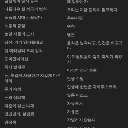
김상욱의 양자 공부
왜 일하는가
나폴레온 힐 성공의 법칙
우리는 지금 문학이 필요하다
노동의 시대는 끝났다
우수서평
노동의 종말
원칙
눈먼 자들의 도시
월든
당신, 거기 있어줄래요
음식은 넘쳐나고, 인간은 배고프
다
댄 애리얼리 부의 감각
이 지랄맞음이 쌓여 축제가 되겠
도파민네이션
지
독서 발제문
이상한 정상 가족
돈, 뜨겁게 사랑하고 차갑게 다루
인생 수업
어라
인생에 한번은 차라투스트라
돈의 속성
일론 머스크
돈의 심리학
자유도서
마흔에 읽는 니체
자유론
명견만리, 불평등
작별하지 않는다
명상록