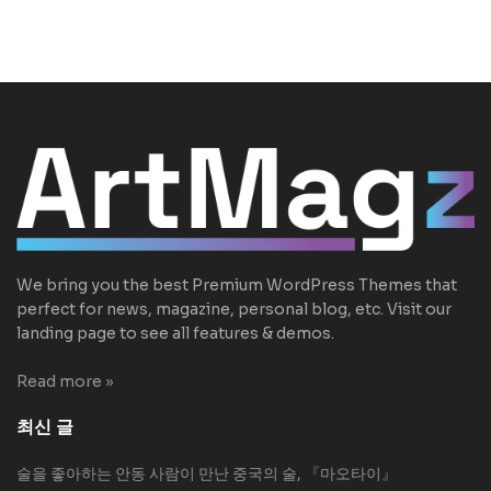
We bring you the best Premium WordPress Themes that
perfect for news, magazine, personal blog, etc. Visit our
landing page to see all features & demos.
Read more »
최신 글
술을 좋아하는 안동 사람이 만난 중국의 술, 『마오타이』