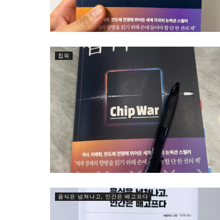
칩워
음식은 넘쳐나고, 인간은 배고프다