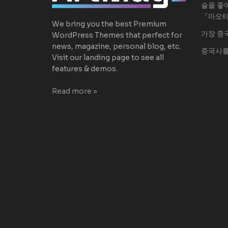
술을 좋
『마오
We bring you the best Premium
가장 중
WordPress Themes that perfect for
news, magazine, personal blog, etc.
중국사를
Visit our landing page to see all
features & demos.
Read more »