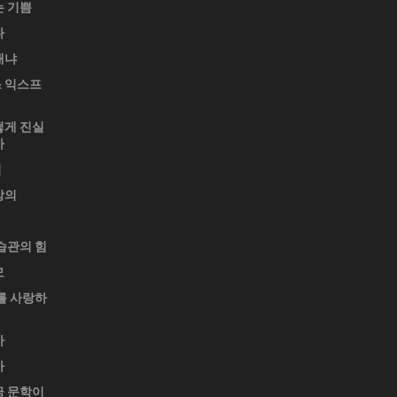
는 기쁨
다
재냐
 익스프
떻게 진실
가
업
강의
습관의 힘
모
를 사랑하
가
가
금 문학이