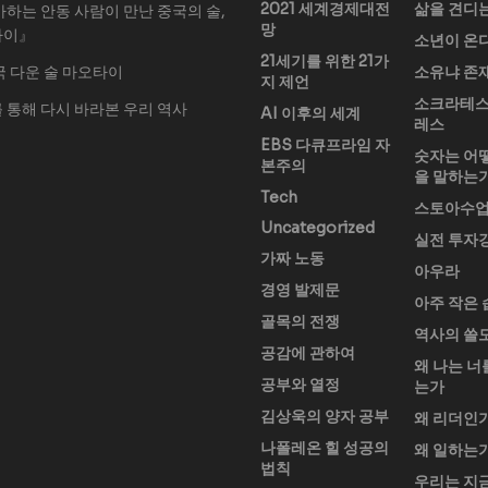
2021 세계경제대전
삶을 견디
아하는 안동 사람이 만난 중국의 술,
망
타이』
소년이 온
21세기를 위한 21가
국 다운 술 마오타이
소유냐 존
지 제언
소크라테스
 통해 다시 바라본 우리 역사
AI 이후의 세계
레스
EBS 다큐프라임 자
숫자는 어
본주의
을 말하는
Tech
스토아수
Uncategorized
실전 투자
가짜 노동
아우라
경영 발제문
아주 작은 
골목의 전쟁
역사의 쓸
공감에 관하여
왜 나는 너
공부와 열정
는가
김상욱의 양자 공부
왜 리더인
나폴레온 힐 성공의
왜 일하는
법칙
우리는 지