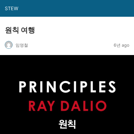
STEW
원칙 여행
임영철
6년 ago