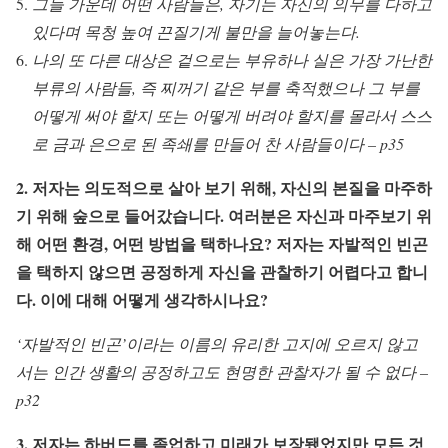
그들 가운데 어떤 사람들은, 자기는 자신의 의무를 다하고
있다며 목청 높여 끈질기게 불만을 늘어놓는다.
나의 또 다른 대상은 겉으로는 부유하나 실은 가장 가난한
부류의 사람들, 즉 찌꺼기 같은 부를 축적했으나 그 부를
어떻게 써야 할지 또는 어떻게 버려야 할지를 몰라서 스스
로 금과 은으로 된 족쇄를 만들어 찬 사람들이다 – p35
2. 저자는 의도적으로 살아 보기 위해, 자신의 본질을 마주하
기 위해 숲으로 들어갔습니다. 여러분은 자신과 마주보기 위
해 어떤 환경, 어떤 방법을 택하나요? 저자는 자발적인 빈곤
을 택하지 않으면 공정하게 자신을 관찰하기 어렵다고 합니
다. 이에 대해 어떻게 생각하시나요?
‘자발적인
빈곤
’
이라는
이름의
유리한
고지에
오르지
않고
서는
인간
생활의
공정하고도
현명한
관찰자가
될
수
없다
–
p32
3. 저자는 하버드를 졸업하고 미래가 보장됐었지만 모든 것